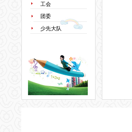
工会
团委
少先大队