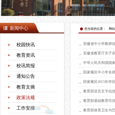
넸
新闻中心
您当前的位置：
网站
安徽省中小学教师信
校园快讯
뀧
安徽省教育厅关于实
뀧
教育资讯
中华人民共和国国家
뀧
校讯简报
田家庵区中小学名师
뀧
通知公告
田家庵区2015年学
뀧
教育文摘
뀧
政策法规
教育部基础教育司负
뀧
工作安排
뀧