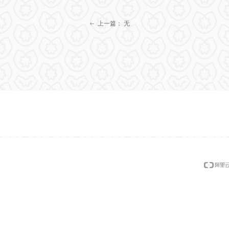
上一篇：
无
ꂃ