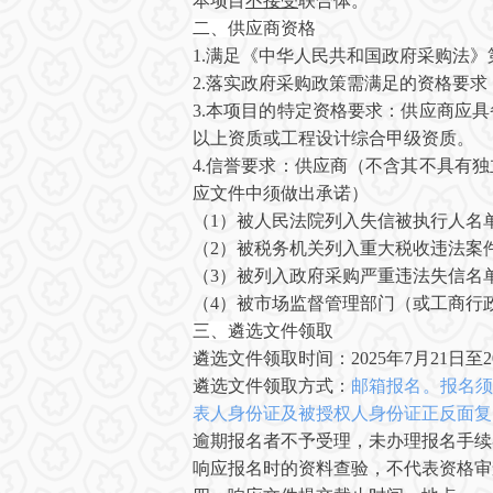
本项目
不接受
联合体。
二、
供应商
资格
1.满足《中华人民共和国政府采购法
2.落实政府采购政策需满足的资格要求
3.本项目的特定资格要求：
供应商
应具
以上资质或工程设计综合甲级资质
。
4
.
信誉要求
：
供应商（不含其不具有独
应文件中须做出承诺）
（
1）被人民法院列入失信被执行人名
（
2）被税务机关列入重大税收违法案
（
3
）被列入政府采购严重违法失信名
（
4
）被市场监督管理部门（或工商行
三
、
遴选
文件
领取
遴选
文件领取时间：
2025年7月
21
日至
遴选文件
领取方式：
邮箱
报名。报名须
表人身份证及被授权人身份证正反面复
逾期报名者不予受理，未办理报名手续
响应
报名时的资料查验，不代表资格审