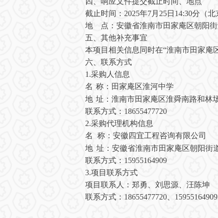
四
、响应文件提交截止时间
、
地点
截止时间：
202
5
年
7
月
25
日
14:30分
（北
地
点：安徽省淮南市田家庵区朝阳街
五
、其他补充事宜
本项目相关信息同时在
“淮南市田家庵
六
、
联系方式
1.采购人信息
名
称：
田家庵区淮河中学
地
址：淮南市田家庵区淮舜南路和林
联系方式：
18655477720
2.采购代理机构信息
名
称：
安徽四宜工程咨询有限公司
地
址：安徽省淮南市田家庵区朝阳街
联系方式：
15955164909
3.项目联系方式
项目联系人：
郑勇、刘思源、
汪陈坤
联系方式
：
18655477720
、
15955164909