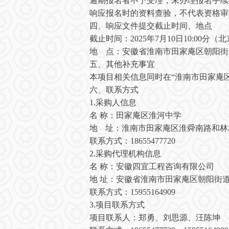
逾期报名者不予受理，未办理报名手续
响应
报名时的资料查验，不代表资格审
四
、响应文件提交截止时间
、
地点
截止时间：
202
5
年
7
月
10
日
10:00分
（北
地
点：安徽省淮南市田家庵区朝阳街
五
、其他补充事宜
本项目相关信息同时在
“淮南市田家庵
六
、
联系方式
1.采购人信息
名
称：
田家庵区淮河中学
地
址：淮南市田家庵区淮舜南路和林
联系方式：
18655477720
2.采购代理机构信息
名
称：安徽四宜工程咨询有限公司
地
址：安徽省淮南市田家庵区朝阳街
联系方式：
15955164909
3.项目联系方式
项目联系人：
郑勇、刘思源、
汪陈坤