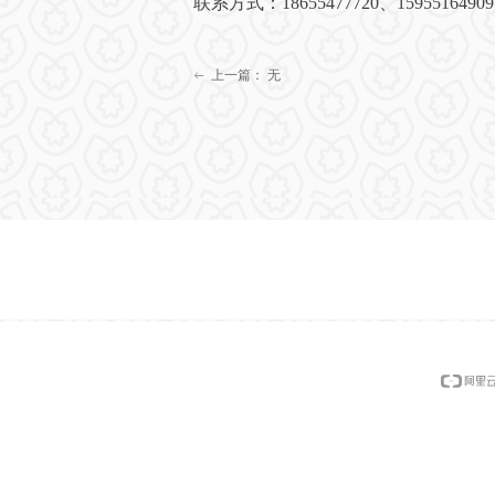
联系方式
：
18655477720
、
15955164909
上一篇：
无
ꂃ