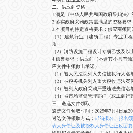
二、
供应商
资格
1.满足《中华人民共和国政府采购法
2.落实政府采购政策需满足的资格要求
3.本项目的特定资格要求：
供应商
须同
（
1）建筑行业（建筑工程）专业工
质；
（
2）消防设施工程设计专项乙级及以
4
.
信誉要求
：
供应商（不含其不具有独
应文件中须做出承诺）
（
1）被人民法院列入失信被执行人名
（
2）被税务机关列入重大税收违法案
（
3
）被列入政府采购严重违法失信名
（
4
）被市场监督管理部门（或工商行
三
、
遴选
文件
领取
遴选
文件领取时间：
2025年7月4日至20
遴选文件
领取方式：
邮箱
报名。报名须
表人身份证及被授权人身份证正反面复