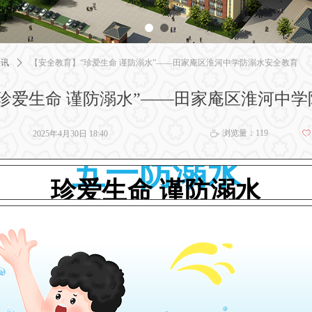
快讯
ꄲ
【安全教育】“珍爱生命 谨防溺水”——田家庵区淮河中学防溺水安全教育
珍爱生命 谨防溺水”——田家庵区淮河中
浏览量：
119
2025年4月30日
18:40
ꄀ
ꄘ
五一防溺水
珍爱生命 谨防溺水