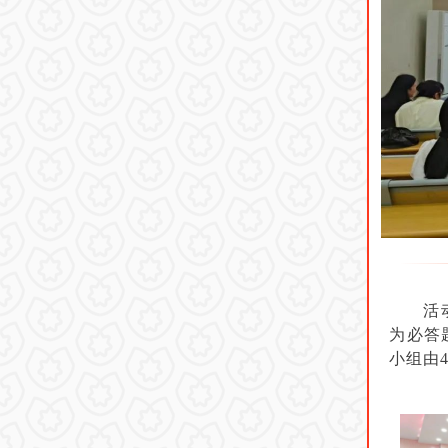
活
为必答
小组由