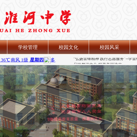
学校管理
校园文化
校园风采
淮河中学党支部顺利召开换届选举大
品味楚汉文化 探寻美丽淮南