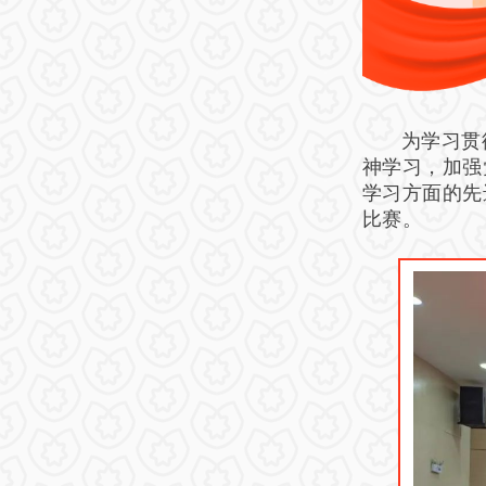
为学习贯
神学习，加强
学习方面的先
比赛。