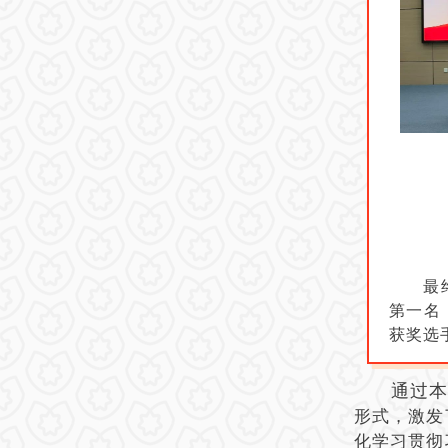
最
第一名
获奖选
通过
形式，激发
化学习贯彻