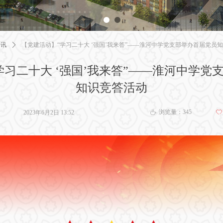
资讯
ꄲ
【党建活动】“学习二十大 ‘强国’我来答”——淮河中学党支部举办首届党员
学习二十大 ‘强国’我来答”——淮河中学党
知识竞答活动
浏览量：
345
2023年6月2日
13:52
ꄀ
ꄘ