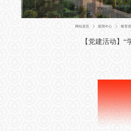
网站首页
ꄲ
新闻中心
ꄲ
教育
【党建活动】“