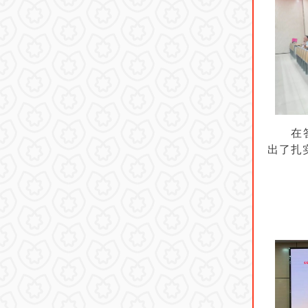
在
出了扎