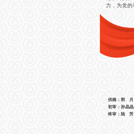
力，为党的
供稿：郭 月
初审：孙晶晶
终审：陆 芳