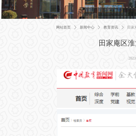
网站首页
ꄲ
新闻中心
ꄲ
教育资讯
ꄲ
田家
田家庵区淮
202