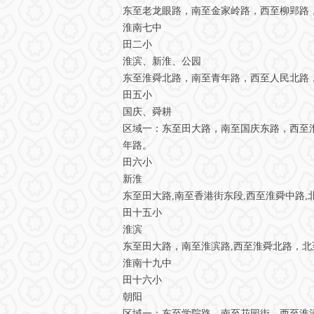
东至老龙眼路，南至金家岭路，西至柳郢路
淮南七中
田二小
淮滨、新淮、公园
东至淮舜北路，南至青年路，西至人民北路
田五小
国庆、舜耕
区域一：东至田大路，南至国庆东路，西至
年路。
田六小
新淮
东至田大路,南至香港街东段,西至淮舜中路,
田十五小
淮滨
东至田大路，南至淮滨路,西至淮舜北路，北
淮南十九中
田十六小
朝阳
区域一：东至学院路，南至花园街，西至淮