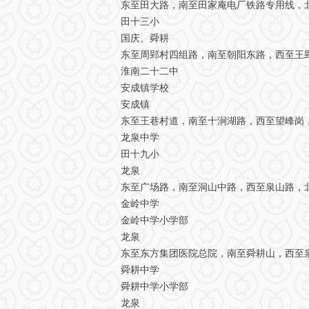
东至田大路，南至田家庵电厂铁路专用线，
田十三小
国庆、舜耕
东至周郢村四组路，南至朝阳东路，西至王
淮南二十二中
安成镇学校
安成镇
东至王巷村道，南至十涧湖路，西至望峰岗
龙泉中学
田十九小
龙泉
东至广场路，南至洞山中路，西至泉山路，
金岭中学
金岭中学小学部
龙泉
东至东方集团医院总院，南至舜耕山，西至
舜耕中学
舜耕中学小学部
龙泉