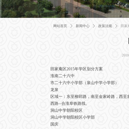
网站首页
ꄲ
新闻中心
ꄲ
政策法规
ꄲ
田家
201
田家庵区2015年学区划分方案
淮南二十六中
市二十六中小学部（泉山中学小学部）
龙泉
区域一：东至柳郢路，南至金家岭路，西至
西路--合淮阜铁路线。
洞山中学朝阳校区
洞山中学朝阳校区小学部
国庆